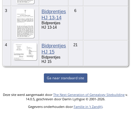
3
Bidprentjes
6
HJ 13-14
Bidprentjes
HJ 13-14
4
Bidprentjes
21
HJ 15
Bidprentjes
HJ 15
Ga naar standaard site
Deze site werd aangemaakt door
The Next Generation of Genealogy Sitebuilding
v.
14.0.5, geschreven door Darrin Lythgoe © 2001-2026.
Gegevens onderhouden door
Familie in 't Zand(t)
.