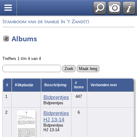
Stamboom van de familie In 't Zand(t)
Albums
Treffers 1 t/m 4 van 4
#
#
Klikplaatje
Beschrijving
Verbonden met
items
1
Bidprentjes
447
Bidprentjes
2
Bidprentjes
6
HJ 13-14
Bidprentjes
HJ 13-14