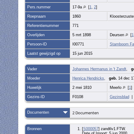
Pers.nummer
17-9a
[
1
,
2
]
Roepnaam
1860
Kloosterzuste
Referentienummer
771
Overlijden
5 mrt 1898
Deursen
[
1
Persoon-ID
I00771
Stamboom Fam
Laatst gewijzigd op
15 jun 2015
Vader
Johannes Hermanus in 't Zandt
,
g
Moeder
Henrica Hendricks
,
geb.
14 dec 1
Huwelijk
2 mei 1810
Meerlo
[
1
]
Gezins-ID
F0108
Gezinsblad
Documenten
2 Documenten
Bronnen
[
S000057
] zandtlv1.FTW.
Date of Import: 5 jun 2000