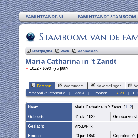
FAMINTZANDT.NL
FAMINTZANDT STAMBOOM
Stamboom van de famil
Startpagina
Zoek
Aanmelden
Maria Catharina in 't Zandt
1822 - 1898 (75 jaar)
Persoon
Voorouders
Nakomelingen
Ve
Persoonlijke informatie
|
Media
|
Bronnen
|
Alles
|
PD
Naam
Maria Catharina
in 't Zandt
[
1
,
2
]
Geboorte
31 okt 1822
Grubbenvors
Geslacht
Vrouwelijk
Beroep
29 jan 1850
Geprofest