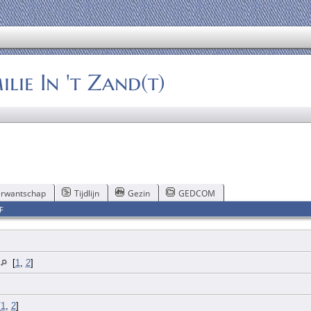
ie In 't Zand(t)
rwantschap
Tijdlijn
Gezin
GEDCOM
F
t
[
1
,
2
]
[
1
,
2
]