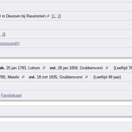
r in Deursen bij Ravenstein
[
1
,
2
]
,
2
]
intzand(t)
eb.
25 jan 1783, Lottum
ovl.
28 jan 1859, Grubbenvorst
(Leeftijd 7
785, Meerlo
ovl.
18 mrt 1835, Grubbenvorst
(Leeftijd 49 jaar)
|
Familiekaart