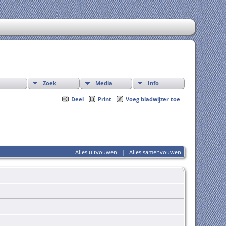
Zoek
Media
Info
Deel
Print
Voeg bladwijzer toe
Alles uitvouwen
|
Alles samenvouwen